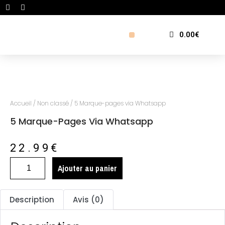
0.00
€
Produits & Services
Qui sommes nous
Ils parlent de nous
Accueil
/
Non classé
/ 5 Marque-pages via Whatsapp
5 Marque-Pages Via Whatsapp
22.99
€
Ajouter au panier
Description
Avis (0)