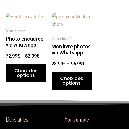
Non classé
Photo encadrée
Non classé
via whatsapp
Mon livre photos
via Whatsapp
72.99
€
–
82.99
€
23.99
€
–
96.99
€
Choix des
options
Choix des
options
Liens utiles
Mon compte